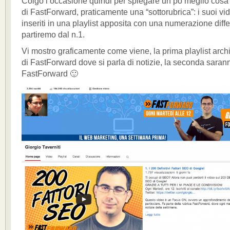
Colgo l’occasione quindi per spiegare un pò meglio cos
di FastForward, praticamente una “sottorubrica”: i suoi v
inseriti in una playlist apposita con una numerazione diffe
partiremo dal n.1.
Vi mostro graficamente come viene, la prima playlist archi
di FastForward dove si parla di notizie, la seconda saran
FastForward 🙂