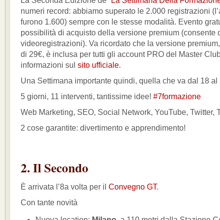
La Seconda Edizione de “
La Settimana Della Formazion
numeri record: abbiamo superato le 2.000 registrazioni (l
furono 1.600) sempre con le stesse modalità. Evento grat
possibilità di acquisto della versione premium (consente d
videoregistrazioni). Va ricordato che la versione premium
di 29€, è inclusa per tutti gli account PRO del Master Club
informazioni sul
sito ufficiale
.
Una Settimana importante quindi, quella che va dal 18 a
5 giorni, 11 interventi, tantissime idee!
#7formazione
Web Marketing, SEO, Social Network, YouTube, Twitter, T
2 cose garantite: divertimento e apprendimento!
2. Il Secondo
È arrivata l’8a volta per il
Convegno GT
.
Con tante novità
Nuova location:
Milano
, a 110 metri dalla Stazione C