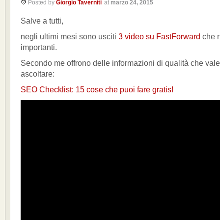
Posted by
Giorgio Taverniti
at
marzo 24, 2015
Salve a tutti,
negli ultimi mesi sono usciti
3 video su FastForward
che r
importanti.
Secondo me offrono delle informazioni di qualità che val
ascoltare:
SEO Checklist: 15 cose che puoi fare gratis!