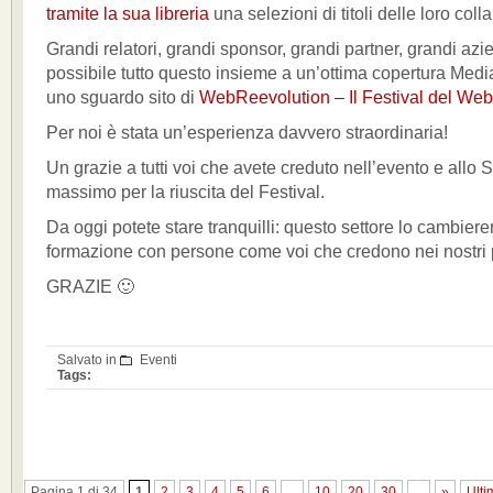
tramite la sua libreria
una selezioni di titoli delle loro coll
Grandi relatori, grandi sponsor, grandi partner, grandi az
possibile tutto questo insieme a un’ottima copertura Media:
uno sguardo sito di
WebReevolution – Il Festival del Web
Per noi è stata un’esperienza davvero straordinaria!
Un grazie a tutti voi che avete creduto nell’evento e allo S
massimo per la riuscita del Festival.
Da oggi potete stare tranquilli: questo settore lo cambiere
formazione con persone come voi che credono nei nostri p
GRAZIE 🙂
Salvato in
Eventi
Tags:
Pagina 1 di 34
1
2
3
4
5
6
...
10
20
30
...
»
Ulti