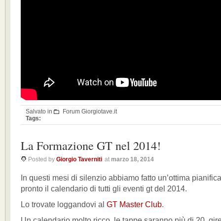
Salvato in
Forum Giorgiotave.it
Tags:
La Formazione GT nel 2014!
Posted by
Giorgio Taverniti
at
marzo 18, 2014
In questi mesi di silenzio abbiamo fatto un’ottima pianificaz
pronto il calendario di tutti gli eventi gt del 2014.
Lo trovate loggandovi al
GT Master Club
.
Un calendario molto ricco, le tappe saranno più di 20, gire