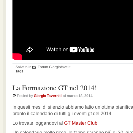
Salvato in
Forum Giorgiotave.it
Tags:
La Formazione GT nel 2014!
Posted by
Giorgio Taverniti
at
marzo 18, 2014
In questi mesi di silenzio abbiamo fatto un’ottima pianificaz
pronto il calendario di tutti gli eventi gt del 2014.
Lo trovate loggandovi al
GT Master Club
.
Un calendario molto ricco, le tappe saranno più di 20, gire