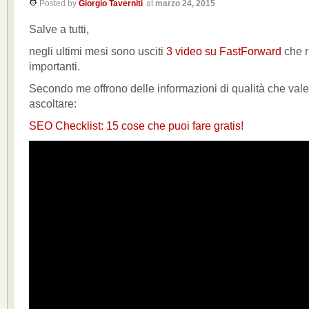
Posted by
Giorgio Taverniti
at
marzo 24, 2015
Salve a tutti,
negli ultimi mesi sono usciti
3 video su FastForward
che r
importanti.
Secondo me offrono delle informazioni di qualità che val
ascoltare:
SEO Checklist: 15 cose che puoi fare gratis!