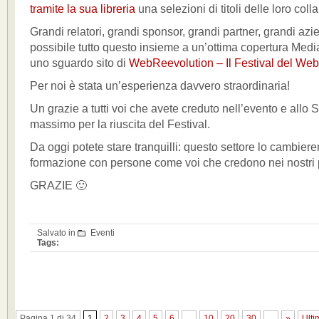
tramite la sua libreria
una selezioni di titoli delle loro coll
Grandi relatori, grandi sponsor, grandi partner, grandi az
possibile tutto questo insieme a un’ottima copertura Media:
uno sguardo sito di
WebReevolution – Il Festival del Web
Per noi è stata un’esperienza davvero straordinaria!
Un grazie a tutti voi che avete creduto nell’evento e allo S
massimo per la riuscita del Festival.
Da oggi potete stare tranquilli: questo settore lo cambiere
formazione con persone come voi che credono nei nostri p
GRAZIE 🙂
Salvato in
Eventi
Tags:
Pagina 1 di 34
1
2
3
4
5
6
...
10
20
30
...
»
Ulti