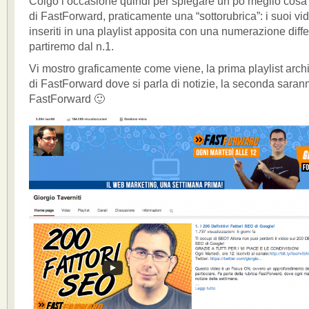
Colgo l’occasione quindi per spiegare un pò meglio cos
di FastForward, praticamente una “sottorubrica”: i suoi v
inseriti in una playlist apposita con una numerazione diffe
partiremo dal n.1.
Vi mostro graficamente come viene, la prima playlist archi
di FastForward dove si parla di notizie, la seconda saran
FastForward 🙂