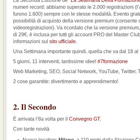
La Seconda Edizione de “
La Settimana Della Formazion
numeri record: abbiamo superato le 2.000 registrazioni (l
furono 1.600) sempre con le stesse modalità. Evento grat
possibilità di acquisto della versione premium (consente d
videoregistrazioni). Va ricordato che la versione premium
di 29€, è inclusa per tutti gli account PRO del Master Club
informazioni sul
sito ufficiale
.
Una Settimana importante quindi, quella che va dal 18 a
5 giorni, 11 interventi, tantissime idee!
#7formazione
Web Marketing, SEO, Social Network, YouTube, Twitter, T
2 cose garantite: divertimento e apprendimento!
2. Il Secondo
È arrivata l’8a volta per il
Convegno GT
.
Con tante novità
Nuova location:
Milano
, a 110 metri dalla Stazione C