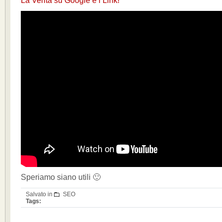
La Verità su Google e i Link!
Speriamo siano utili 🙂
Salvato in
SEO
Tags: