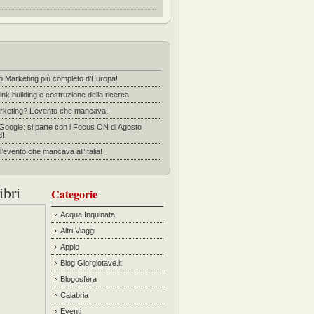
b Marketing più completo d’Europa!
ink building e costruzione della ricerca
rketing? L’evento che mancava!
 Google: si parte con i Focus ON di Agosto
d!
’evento che mancava all’Italia!
ibri
Categorie
Acqua Inquinata
Altri Viaggi
Apple
Blog Giorgiotave.it
Blogosfera
Calabria
Eventi