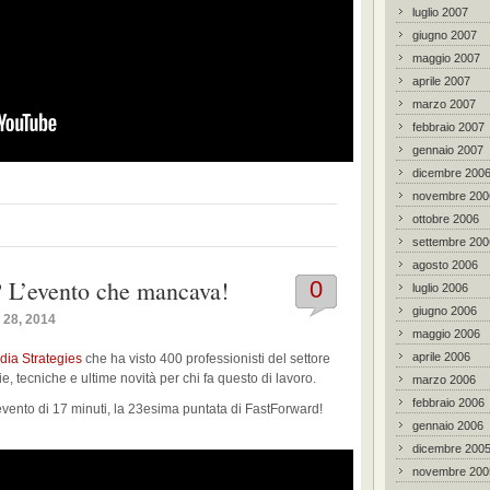
luglio 2007
giugno 2007
maggio 2007
aprile 2007
marzo 2007
febbraio 2007
gennaio 2007
dicembre 200
novembre 200
ottobre 2006
settembre 200
agosto 2006
 L’evento che mancava!
0
luglio 2006
giugno 2006
 28, 2014
maggio 2006
aprile 2006
dia Strategies
che ha visto 400 professionisti del settore
ie, tecniche e ultime novità per chi fa questo di lavoro.
marzo 2006
febbraio 2006
vento di 17 minuti, la 23esima puntata di FastForward!
gennaio 2006
dicembre 200
novembre 200