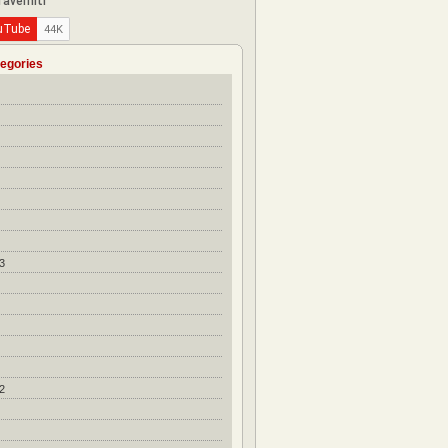
egories
3
2