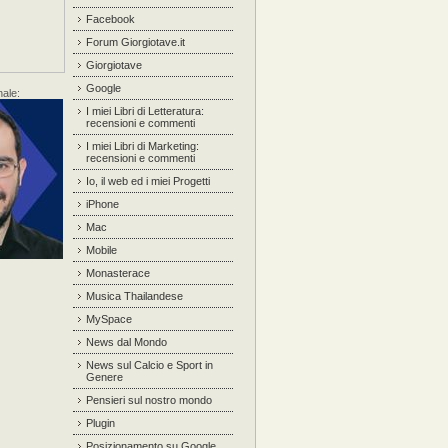
Facebook
Forum Giorgiotave.it
Giorgiotave
Google
nale:
I miei Libri di Letteratura:
recensioni e commenti
I miei Libri di Marketing:
recensioni e commenti
Io, il web ed i miei Progetti
iPhone
Mac
Mobile
Monasterace
Musica Thailandese
MySpace
News dal Mondo
News sul Calcio e Sport in
Genere
Pensieri sul nostro mondo
Plugin
Posizionamento su Google