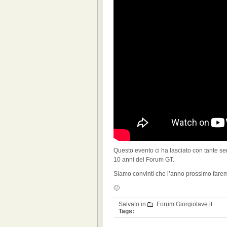
Questo evento ci ha lasciato con tante se
10 anni del Forum GT.
Siamo convinti che l’anno prossimo farem
🙂
Salvato in
Forum Giorgiotave.it
Tags: