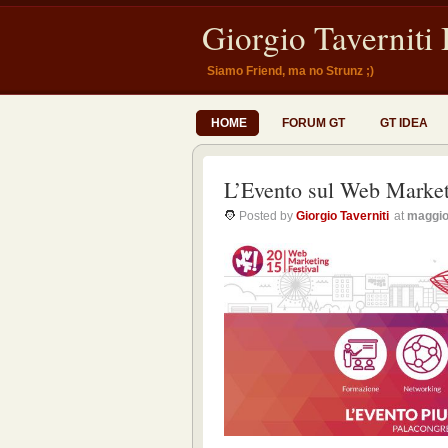
Giorgio Taverniti
Siamo Friend, ma no Strunz ;)
HOME
FORUM GT
GT IDEA
L’Evento sul Web Market
Posted by
Giorgio Taverniti
at
maggio