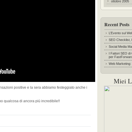
ottobre 2005
Recent Posts
L’Evento sul We
SEO Checklist, l
Social Media Ma
I Fattori SEO di
per FastForwar
Web Marketing: l
Miei L
nsazioni positive e la sera abbiamo festeggiato anche i
o qualcosa di ancora più incredibile!!