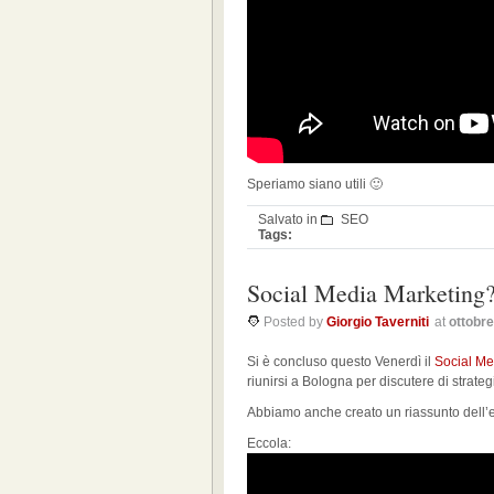
Speriamo siano utili 🙂
Salvato in
SEO
Tags:
Social Media Marketing?
Posted by
Giorgio Taverniti
at
ottobre
Si è concluso questo Venerdì il
Social Me
riunirsi a Bologna per discutere di strateg
Abbiamo anche creato un riassunto dell’e
Eccola: