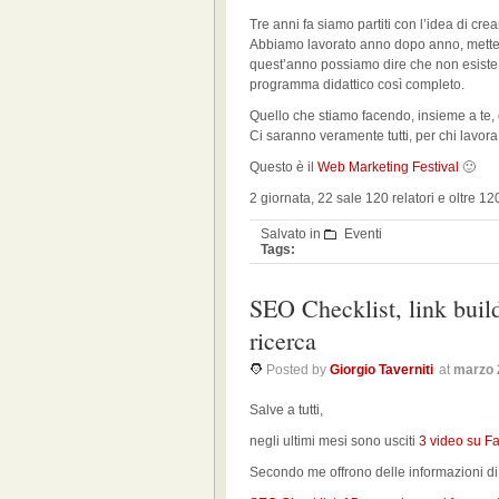
Tre anni fa siamo partiti con l’idea di cr
Abbiamo lavorato anno dopo anno, mettend
quest’anno possiamo dire che non esiste
programma didattico così completo.
Quello che stiamo facendo, insieme a te, c
Ci saranno veramente tutti, per chi lavo
Questo è il
Web Marketing Festival
🙂
2 giornata, 22 sale 120 relatori e oltre 120
Salvato in
Eventi
Tags:
SEO Checklist, link build
ricerca
Posted by
Giorgio Taverniti
at
marzo 
Salve a tutti,
negli ultimi mesi sono usciti
3 video su F
Secondo me offrono delle informazioni di 