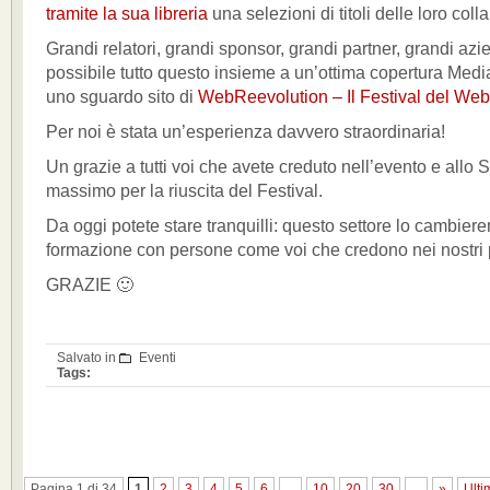
tramite la sua libreria
una selezioni di titoli delle loro coll
Grandi relatori, grandi sponsor, grandi partner, grandi az
possibile tutto questo insieme a un’ottima copertura Media:
uno sguardo sito di
WebReevolution – Il Festival del Web
Per noi è stata un’esperienza davvero straordinaria!
Un grazie a tutti voi che avete creduto nell’evento e allo S
massimo per la riuscita del Festival.
Da oggi potete stare tranquilli: questo settore lo cambiere
formazione con persone come voi che credono nei nostri p
GRAZIE 🙂
Salvato in
Eventi
Tags:
Pagina 1 di 34
1
2
3
4
5
6
...
10
20
30
...
»
Ulti