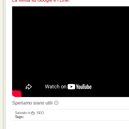
La Verità su Google e i Link!
Speriamo siano utili 🙂
Salvato in
SEO
Tags: