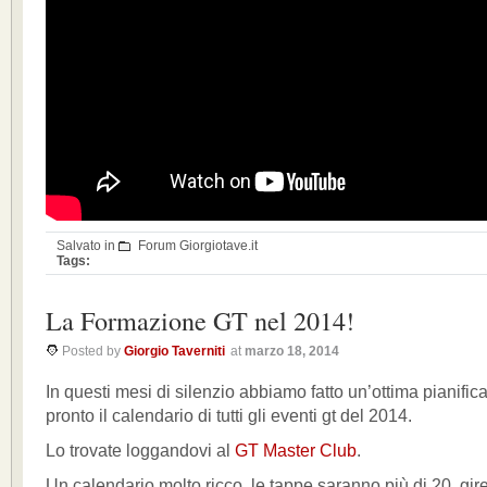
Salvato in
Forum Giorgiotave.it
Tags:
La Formazione GT nel 2014!
Posted by
Giorgio Taverniti
at
marzo 18, 2014
In questi mesi di silenzio abbiamo fatto un’ottima pianificaz
pronto il calendario di tutti gli eventi gt del 2014.
Lo trovate loggandovi al
GT Master Club
.
Un calendario molto ricco, le tappe saranno più di 20, gire