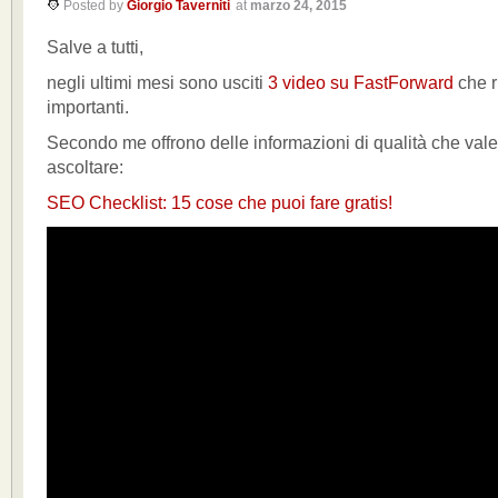
Posted by
Giorgio Taverniti
at
marzo 24, 2015
Salve a tutti,
negli ultimi mesi sono usciti
3 video su FastForward
che r
importanti.
Secondo me offrono delle informazioni di qualità che val
ascoltare:
SEO Checklist: 15 cose che puoi fare gratis!