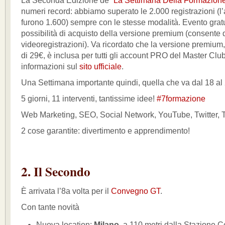
La Seconda Edizione de “
La Settimana Della Formazion
numeri record: abbiamo superato le 2.000 registrazioni (l
furono 1.600) sempre con le stesse modalità. Evento grat
possibilità di acquisto della versione premium (consente d
videoregistrazioni). Va ricordato che la versione premium
di 29€, è inclusa per tutti gli account PRO del Master Club
informazioni sul
sito ufficiale
.
Una Settimana importante quindi, quella che va dal 18 a
5 giorni, 11 interventi, tantissime idee!
#7formazione
Web Marketing, SEO, Social Network, YouTube, Twitter, T
2 cose garantite: divertimento e apprendimento!
2. Il Secondo
È arrivata l’8a volta per il
Convegno GT
.
Con tante novità
Nuova location:
Milano
, a 110 metri dalla Stazione C