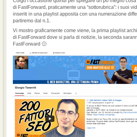
Colgo l’occasione quindi per spiegare un pò meglio cos
di FastForward, praticamente una “sottorubrica”: i suoi v
inseriti in una playlist apposita con una numerazione diffe
partiremo dal n.1.
Vi mostro graficamente come viene, la prima playlist archi
di FastForward dove si parla di notizie, la seconda saran
FastForward 🙂