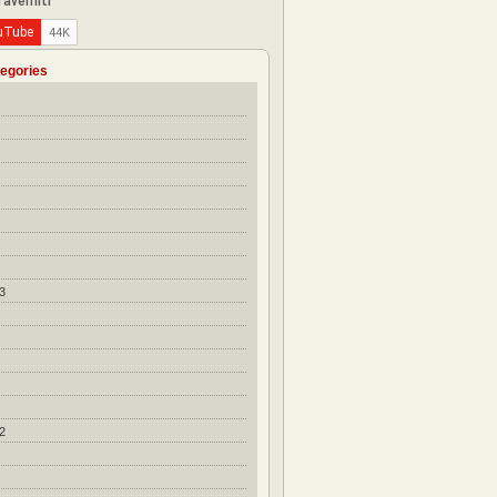
egories
3
2