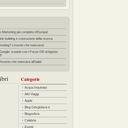
b Marketing più completo d’Europa!
ink building e costruzione della ricerca
rketing? L’evento che mancava!
 Google: si parte con i Focus ON di Agosto
d!
’evento che mancava all’Italia!
ibri
Categorie
Acqua Inquinata
Altri Viaggi
Apple
Blog Giorgiotave.it
Blogosfera
Calabria
Eventi