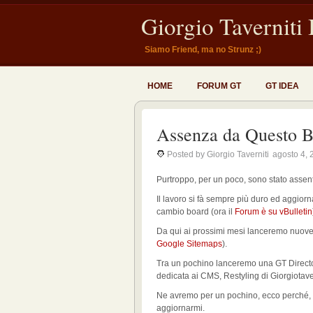
Giorgio Taverniti
Siamo Friend, ma no Strunz ;)
HOME
FORUM GT
GT IDEA
Assenza da Questo B
Posted by Giorgio Taverniti
agosto 4, 
Purtroppo, per un poco, sono stato assen
Il lavoro si fà sempre più duro ed aggiorn
cambio board (ora il
Forum è su vBulletin
Da qui ai prossimi mesi lanceremo nuove
Google Sitemaps
).
Tra un pochino lanceremo una GT Director
dedicata ai CMS, Restyling di Giorgiotave
Ne avremo per un pochino, ecco perché, n
aggiornarmi.