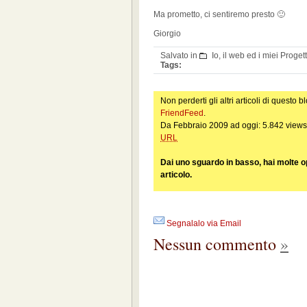
Ma prometto, ci sentiremo presto 🙂
Giorgio
Salvato in
Io, il web ed i miei Progett
Tags:
Non perderti gli altri articoli di questo bl
FriendFeed
.
Da Febbraio 2009 ad oggi: 5.842 views
URL
Dai uno sguardo in basso, hai molte o
articolo.
Segnalalo via Email
Nessun commento
»