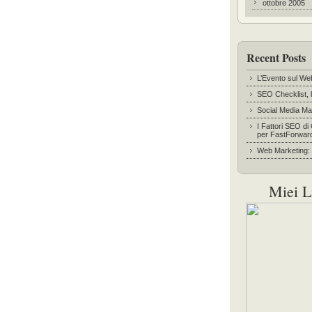
ottobre 2005
Recent Posts
L’Evento sul We
SEO Checklist, l
Social Media Ma
I Fattori SEO di
per FastForwar
Web Marketing: l
Miei L