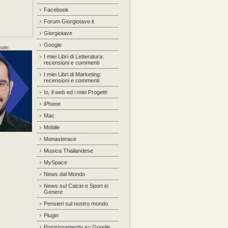
Facebook
Forum Giorgiotave.it
Giorgiotave
Google
nale:
I miei Libri di Letteratura:
recensioni e commenti
I miei Libri di Marketing:
recensioni e commenti
Io, il web ed i miei Progetti
iPhone
Mac
Mobile
Monasterace
Musica Thailandese
MySpace
News dal Mondo
News sul Calcio e Sport in
Genere
Pensieri sul nostro mondo
Plugin
Posizionamento su Google