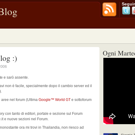
Seguim
 Blog
Ogni Marted
log :)
2006
te e sarò assente.
avi non è facile, specialmente dopo il cambio server ed il
).
 aree nel forum (Ultima
Google™ World GT
e sottoforum
y con tanto di editori, portale e sezione sul Forum
.it e nuove sezioni nel Forum.
onostante ora mi trovi in Thailandia, non riesco ad