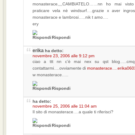
monasterace,,,,CAMBIATELO……nn ho mai vist
praticare vela nè windsurf….grazie x aver ingro
monasterace e lambrosi…..nik t amo….
ery
Rispondi
erika
ha detto:
novembre 23, 2006 alle 9:12 pm
ciao a ttt nn c’è mai nex su qst blog…..cmq
contattarmi….ovviamente di
monasterace…
.erika060
w monasterace…..
Rispondi
ha detto:
novembre 25, 2006 alle 11:04 am
Il sito di monasterace….a quale ti riferisci?
Rispondi