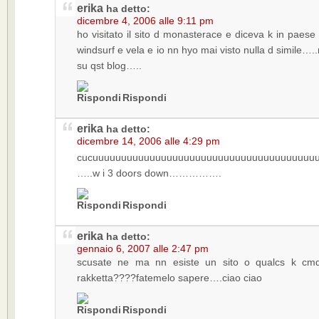
erika
ha detto:
dicembre 4, 2006 alle 9:11 pm
ho visitato il sito d monasterace e diceva k in paese
windsurf e vela e io nn hyo mai visto nulla d simile…
su qst blog…..
Rispondi
erika
ha detto:
dicembre 14, 2006 alle 4:29 pm
cucuuuuuuuuuuuuuuuuuuuuuuuuuuuuuuuuuuuuuuu
…..w i 3 doors down…………….
Rispondi
erika
ha detto:
gennaio 6, 2007 alle 2:47 pm
scusate ne ma nn esiste un sito o qualcs k cmq 
rakketta????fatemelo sapere….ciao ciao
Rispondi