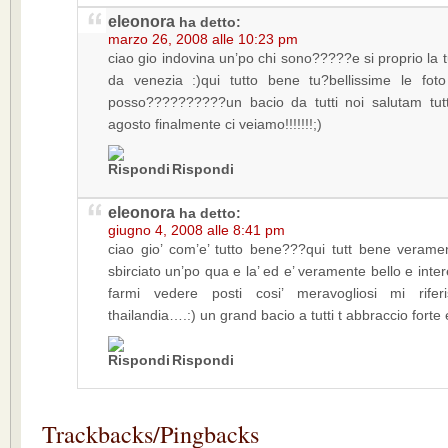
eleonora
ha detto:
marzo 26, 2008 alle 10:23 pm
ciao gio indovina un’po chi sono?????e si proprio la 
da venezia :)qui tutto bene tu?bellissime le fo
posso??????????un bacio da tutti noi salutam tu
agosto finalmente ci veiamo!!!!!!!;)
Rispondi
eleonora
ha detto:
giugno 4, 2008 alle 8:41 pm
ciao gio’ com’e’ tutto bene???qui tutt bene verame
sbirciato un’po qua e la’ ed e’ veramente bello e inte
farmi vedere posti cosi’ meravogliosi mi riferi
thailandia….:) un grand bacio a tutti t abbraccio forte
Rispondi
Trackbacks/Pingbacks