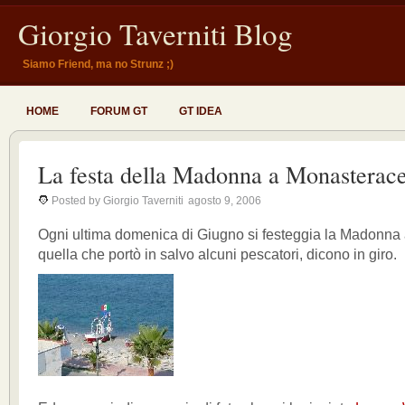
Giorgio Taverniti Blog
Siamo Friend, ma no Strunz ;)
HOME
FORUM GT
GT IDEA
La festa della Madonna a Monasterac
Posted by Giorgio Taverniti
agosto 9, 2006
Ogni ultima domenica di Giugno si festeggia la Madonna
quella che portò in salvo alcuni pescatori, dicono in giro.