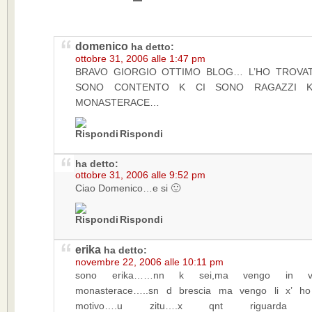
domenico
ha detto:
ottobre 31, 2006 alle 1:47 pm
BRAVO GIORGIO OTTIMO BLOG… L’HO TROVA
SONO CONTENTO K CI SONO RAGAZZI 
MONASTERACE…
Rispondi
ha detto:
ottobre 31, 2006 alle 9:52 pm
Ciao Domenico…e si 🙂
Rispondi
erika
ha detto:
novembre 22, 2006 alle 10:11 pm
sono erika……nn k sei,ma vengo in v
monasterace…..sn d brescia ma vengo li x’ ho
motivo….u zitu….x qnt riguard