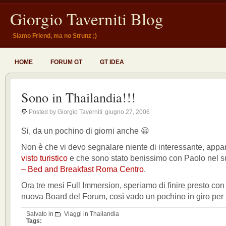
Giorgio Taverniti Blog
Siamo Friend, ma no Strunz ;)
HOME
FORUM GT
GT IDEA
Sono in Thailandia!!!
Posted by Giorgio Taverniti
giugno 27, 2006
Si, da un pochino di giorni anche 😀
Non è che vi devo segnalare niente di interessante, appart
visto turistico
e che sono stato benissimo con Paolo nel 
– Bed and Breakfast Roma Centro
.
Ora tre mesi Full Immersion, speriamo di finire presto con 
nuova Board del Forum, così vado un pochino in giro per 
Salvato in
Viaggi in Thailandia
Tags: