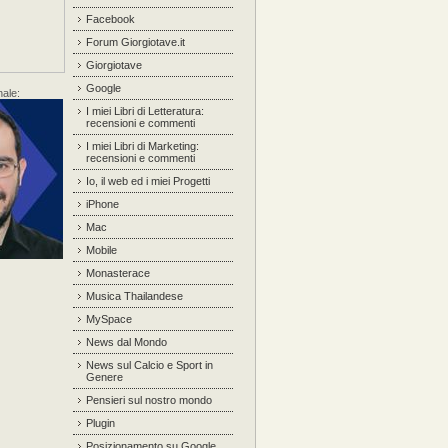
Facebook
Forum Giorgiotave.it
Giorgiotave
Google
nale:
I miei Libri di Letteratura:
recensioni e commenti
I miei Libri di Marketing:
recensioni e commenti
Io, il web ed i miei Progetti
iPhone
Mac
Mobile
Monasterace
Musica Thailandese
MySpace
News dal Mondo
News sul Calcio e Sport in
Genere
Pensieri sul nostro mondo
Plugin
Posizionamento su Google