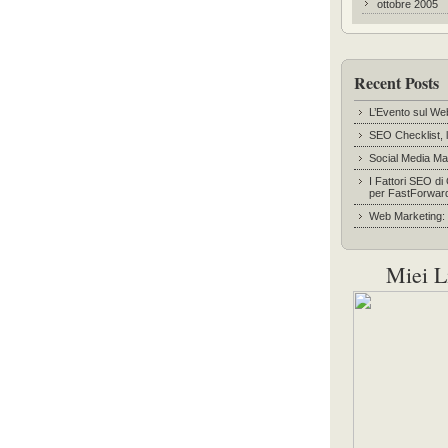
ottobre 2005
Recent Posts
L’Evento sul We
SEO Checklist, l
Social Media Ma
I Fattori SEO di
per FastForwar
Web Marketing: l
Miei L