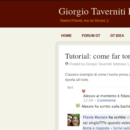
Giorgio Taverniti
Siamo Friend, ma no Strunz ;)
HOME
FORUM GT
GT IDEA
Tutorial: come far to
Posted by Giorgio Taverniti
febbraio 1
Classico esempio di come l’uomo prova a s
riporta all’ovile.