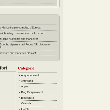
b Marketing più completo d’Europa!
ink building e costruzione della ricerca
rketing? L’evento che mancava!
 Google: si parte con i Focus ON di Agosto
d!
’evento che mancava all’Italia!
ibri
Categorie
Acqua Inquinata
Altri Viaggi
Apple
Blog Giorgiotave.it
Blogosfera
Calabria
Eventi