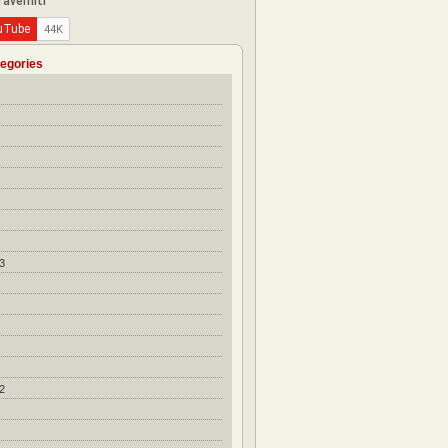
egories
3
2