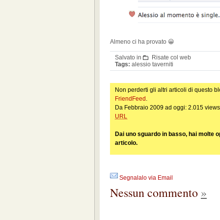
Almeno ci ha provato 😀
Salvato in
Risate col web
Tags:
alessio taverniti
Non perderti gli altri articoli di questo bl
FriendFeed
.
Da Febbraio 2009 ad oggi: 2.015 views
URL
Dai uno sguardo in basso, hai molte o
articolo.
Segnalalo via Email
Nessun commento
»